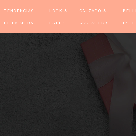
TENDENCIAS
LOOK &
CALZADO &
BELL
DE LA MODA
ESTILO
ACCESORIOS
ESTÉ