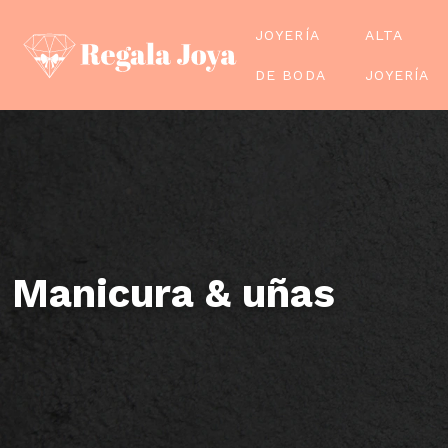
JOYERÍA
ALTA
DE BODA
JOYERÍA
Manicura & uñas