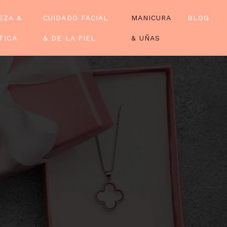
EZA &
CUIDADO FACIAL
MANICURA
BLOG
TICA
& DE LA PIEL
& UÑAS